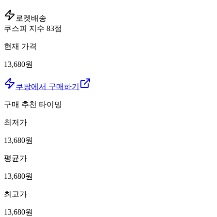
로켓배송
쿠스피 지수
83
점
현재 가격
13,680원
쿠팡에서 구매하기
구매 추천 타이밍
최저가
13,680
원
평균가
13,680
원
최고가
13,680
원