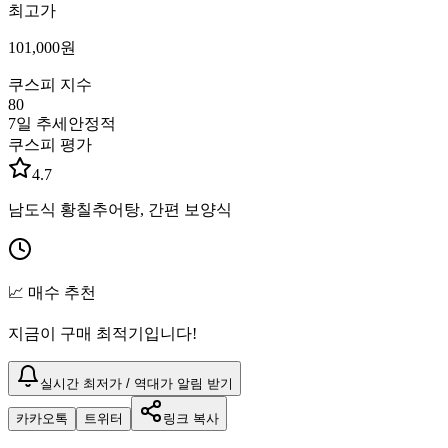
최고가
101,000
원
쿠스피 지수
80
7일 추세
안정적
쿠스피 평가
4.7
남도식 황칠추어탕, 간편 보양식
📈 매수 추천
지금이 구매 최적기입니다!
실시간 최저가 / 역대가 알림 받기
카카오톡
트위터
링크 복사