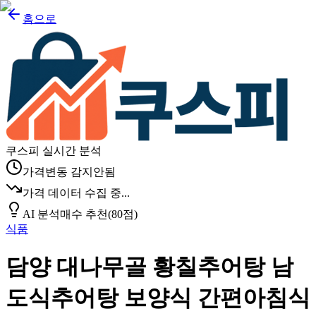
홈으로
쿠스피 실시간 분석
가격변동 감지안됨
가격 데이터 수집 중...
AI 분석
매수 추천
(
80
점)
식품
담양 대나무골 황칠추어탕 남
도식추어탕 보양식 간편아침식