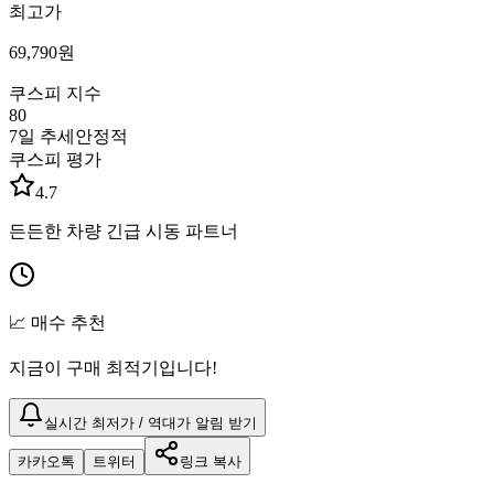
최고가
69,790
원
쿠스피 지수
80
7일 추세
안정적
쿠스피 평가
4.7
든든한 차량 긴급 시동 파트너
📈 매수 추천
지금이 구매 최적기입니다!
실시간 최저가 / 역대가 알림 받기
카카오톡
트위터
링크 복사