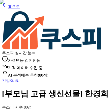
홈으로
쿠스피 실시간 분석
가격변동 감지안됨
가격 데이터 수집 중...
AI 분석
매수 추천
(
80
점)
건강/의료
[부모님 고급 생신선물] 한경희
쿠스피 지수
80
점