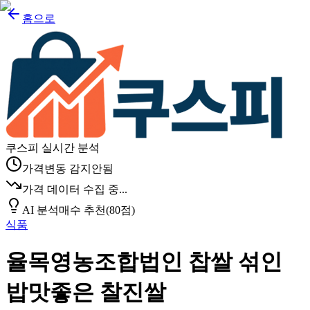
홈으로
쿠스피 실시간 분석
가격변동 감지안됨
가격 데이터 수집 중...
AI 분석
매수 추천
(
80
점)
식품
율목영농조합법인 찹쌀 섞인
밥맛좋은 찰진쌀