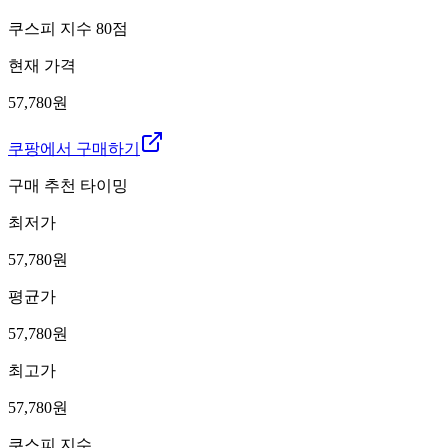
쿠스피 지수
80
점
현재 가격
57,780원
쿠팡에서 구매하기
구매 추천 타이밍
최저가
57,780
원
평균가
57,780
원
최고가
57,780
원
쿠스피 지수