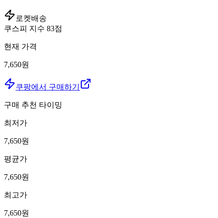
로켓배송
쿠스피 지수
83
점
현재 가격
7,650원
쿠팡에서 구매하기
구매 추천 타이밍
최저가
7,650
원
평균가
7,650
원
최고가
7,650
원