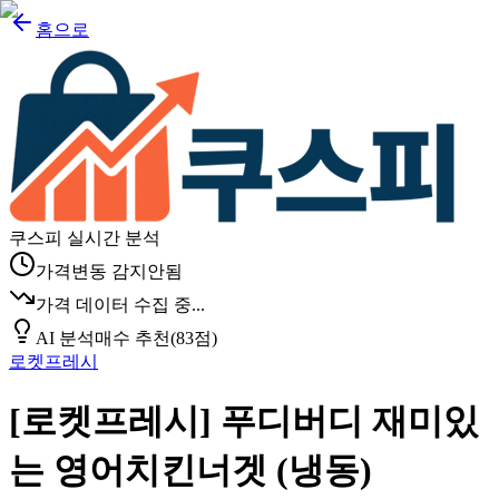
홈으로
쿠스피 실시간 분석
가격변동 감지안됨
가격 데이터 수집 중...
AI 분석
매수 추천
(
83
점)
로켓프레시
[로켓프레시] 푸디버디 재미있
는 영어치킨너겟 (냉동)