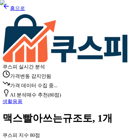
홈으로
쿠스피 실시간 분석
가격변동 감지안됨
가격 데이터 수집 중...
AI 분석
매수 추천
(
80
점)
생활용품
맥스빨아쓰는규조토, 1개
쿠스피 지수
80
점