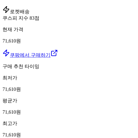
로켓배송
쿠스피 지수
83
점
현재 가격
71,610원
쿠팡에서 구매하기
구매 추천 타이밍
최저가
71,610
원
평균가
71,610
원
최고가
71,610
원