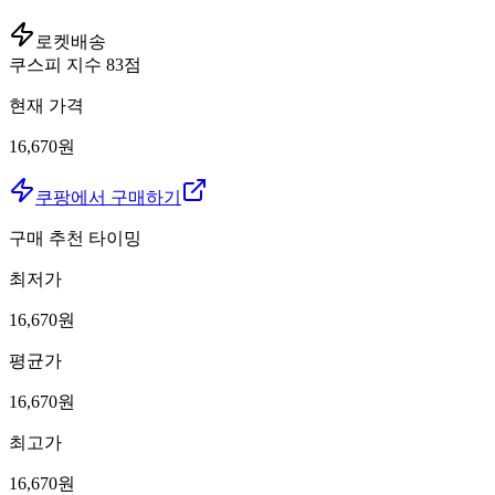
로켓배송
쿠스피 지수
83
점
현재 가격
16,670원
쿠팡에서 구매하기
구매 추천 타이밍
최저가
16,670
원
평균가
16,670
원
최고가
16,670
원