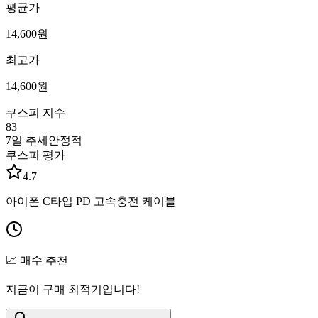
평균가
14,600
원
최고가
14,600
원
쿠스피 지수
83
7일 추세
안정적
쿠스피 평가
4.7
아이폰 C타입 PD 고속충전 케이블
📈 매수 추천
지금이 구매 최적기입니다!