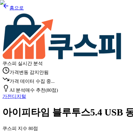
홈으로
쿠스피 실시간 분석
가격변동 감지안됨
가격 데이터 수집 중...
AI 분석
매수 추천
(
80
점)
가전디지털
아이피타임 블루투스5.4 USB
쿠스피 지수
80
점