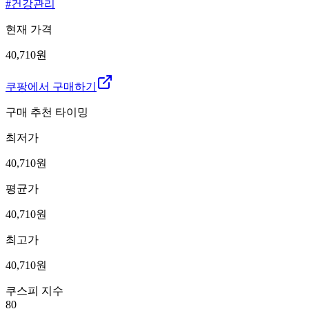
#
건강관리
현재 가격
40,710원
쿠팡에서 구매하기
구매 추천 타이밍
최저가
40,710
원
평균가
40,710
원
최고가
40,710
원
쿠스피 지수
80