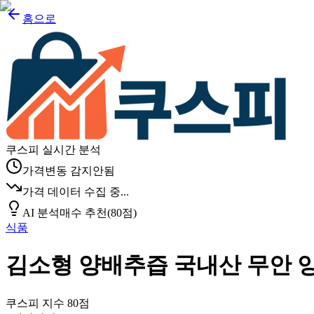
홈으로
쿠스피 실시간 분석
가격변동 감지안됨
가격 데이터 수집 중...
AI 분석
매수 추천
(
80
점)
식품
김소형 양배추즙 국내산 무안 
쿠스피 지수
80
점