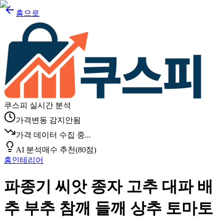
홈으로
쿠스피 실시간 분석
가격변동 감지안됨
가격 데이터 수집 중...
AI 분석
매수 추천
(
80
점)
홈인테리어
파종기 씨앗 종자 고추 대파 배
추 부추 참깨 들깨 상추 토마토