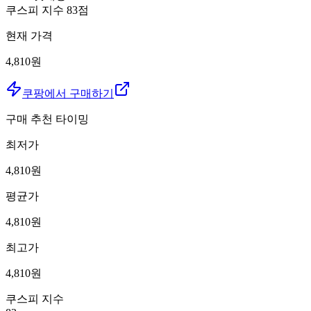
쿠스피 지수
83
점
현재 가격
4,810원
쿠팡에서 구매하기
구매 추천 타이밍
최저가
4,810
원
평균가
4,810
원
최고가
4,810
원
쿠스피 지수