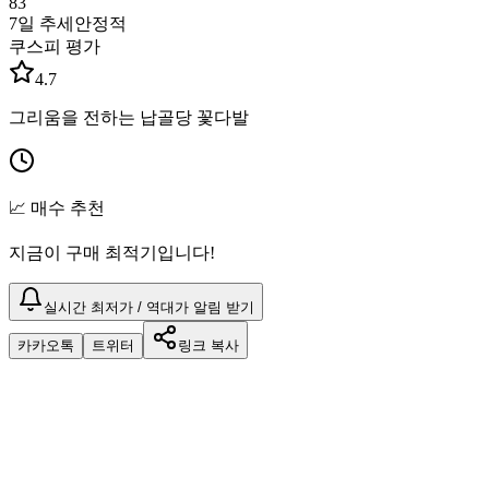
83
7일 추세
안정적
쿠스피 평가
4.7
그리움을 전하는 납골당 꽃다발
📈 매수 추천
지금이 구매 최적기입니다!
실시간 최저가 / 역대가 알림 받기
카카오톡
트위터
링크 복사