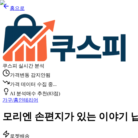
홈으로
쿠스피 실시간 분석
가격변동 감지안됨
가격 데이터 수집 중...
AI 분석
매수 추천
(
83
점)
가구/홈인테리어
모리엔 손편지가 있는 이야기 납
로켓배송