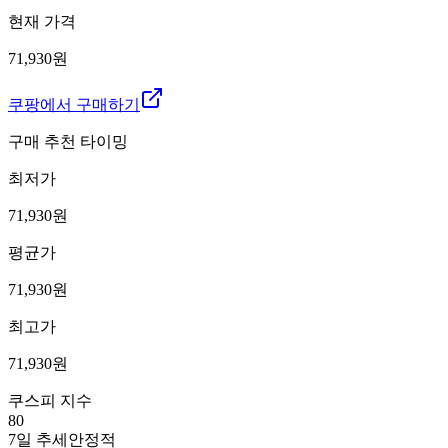
현재 가격
71,930원
쿠팡에서 구매하기
구매 추천 타이밍
최저가
71,930
원
평균가
71,930
원
최고가
71,930
원
쿠스피 지수
80
7일 추세
안정적