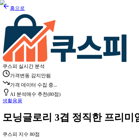
홈으로
쿠스피 실시간 분석
가격변동 감지안됨
가격 데이터 수집 중...
AI 분석
매수 추천
(
80
점)
생활용품
모닝글로리 3겹 정직한 프리미엄 천
쿠스피 지수
80
점