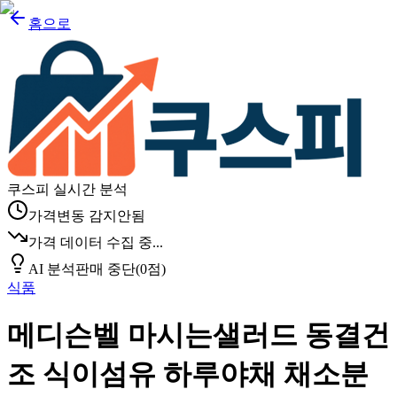
홈으로
쿠스피 실시간 분석
가격변동 감지안됨
가격 데이터 수집 중...
AI 분석
판매 중단
(
0
점)
식품
메디슨벨 마시는샐러드 동결건
조 식이섬유 하루야채 채소분