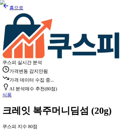
홈으로
쿠스피 실시간 분석
가격변동 감지안됨
가격 데이터 수집 중...
AI 분석
매수 추천
(
80
점)
식품
크레잇 복주머니딤섬 (20g)
쿠스피 지수
80
점