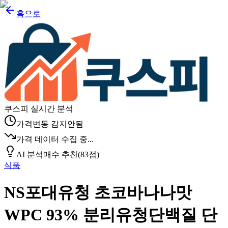
홈으로
쿠스피 실시간 분석
가격변동 감지안됨
가격 데이터 수집 중...
AI 분석
매수 추천
(
83
점)
식품
NS포대유청 초코바나나맛
WPC 93% 분리유청단백질 단