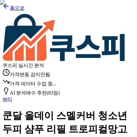
홈으로
쿠스피 실시간 분석
가격변동 감지안됨
가격 데이터 수집 중...
AI 분석
매수 추천
(
83
점)
뷰티
쿤달 올데이 스멜커버 청소년
두피 샴푸 리필 트로피컬망고