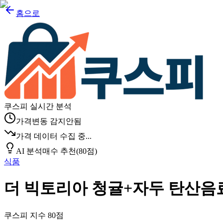
홈으로
쿠스피 실시간 분석
가격변동 감지안됨
가격 데이터 수집 중...
AI 분석
매수 추천
(
80
점)
식품
더 빅토리아 청귤+자두 탄산음
쿠스피 지수
80
점