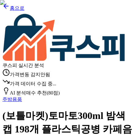
홈으로
쿠스피 실시간 분석
가격변동 감지안됨
가격 데이터 수집 중...
AI 분석
매수 추천
(
80
점)
주방용품
(보틀마켓)토마토300ml 밤색
캡 198개 플라스틱공병 카페음