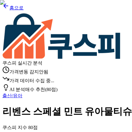
홈으로
쿠스피 실시간 분석
가격변동 감지안됨
가격 데이터 수집 중...
AI 분석
매수 추천
(
80
점)
출산/유아
리벤스 스페셜 민트 유아물티슈
쿠스피 지수
80
점