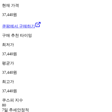
현재 가격
37,440원
쿠팡에서 구매하기
구매 추천 타이밍
최저가
37,440
원
평균가
37,440
원
최고가
37,440
원
쿠스피 지수
80
7일 추세
안정적