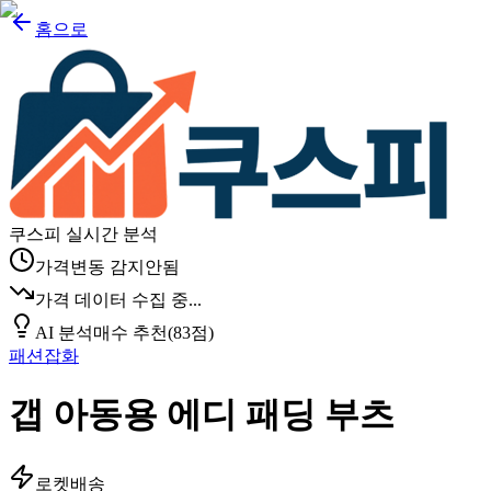
홈으로
쿠스피 실시간 분석
가격변동 감지안됨
가격 데이터 수집 중...
AI 분석
매수 추천
(
83
점)
패션잡화
갭 아동용 에디 패딩 부츠
로켓배송