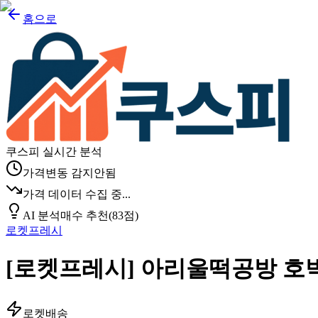
홈으로
쿠스피 실시간 분석
가격변동 감지안됨
가격 데이터 수집 중...
AI 분석
매수 추천
(
83
점)
로켓프레시
[로켓프레시] 아리울떡공방 호박
로켓배송