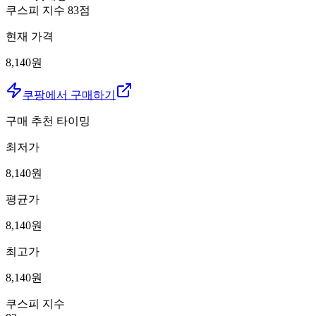
쿠스피 지수
83
점
현재 가격
8,140원
쿠팡에서 구매하기
구매 추천 타이밍
최저가
8,140
원
평균가
8,140
원
최고가
8,140
원
쿠스피 지수