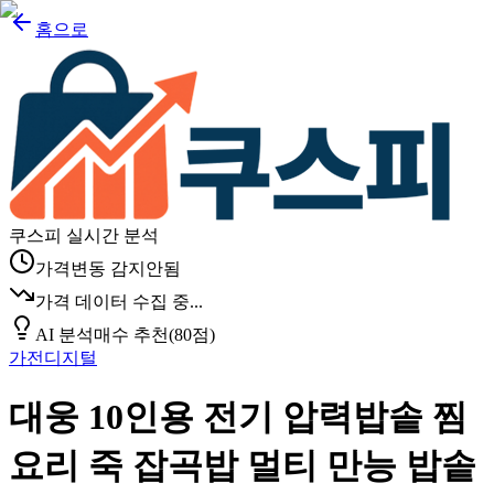
홈으로
쿠스피 실시간 분석
가격변동 감지안됨
가격 데이터 수집 중...
AI 분석
매수 추천
(
80
점)
가전디지털
대웅 10인용 전기 압력밥솥 찜
요리 죽 잡곡밥 멀티 만능 밥솥