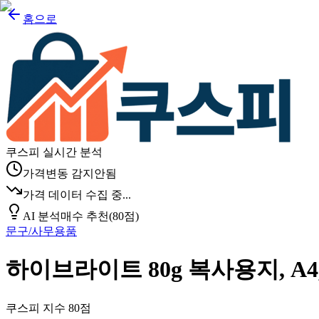
홈으로
쿠스피 실시간 분석
가격변동 감지안됨
가격 데이터 수집 중...
AI 분석
매수 추천
(
80
점)
문구/사무용품
하이브라이트 80g 복사용지, A4,
쿠스피 지수
80
점