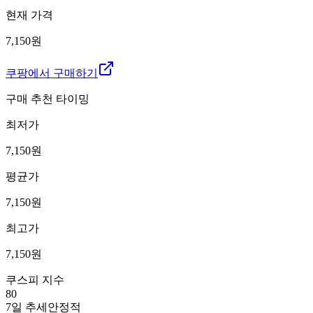
현재 가격
7,150원
쿠팡에서 구매하기
구매 추천 타이밍
최저가
7,150
원
평균가
7,150
원
최고가
7,150
원
쿠스피 지수
80
7일 추세
안정적