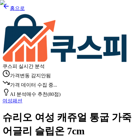
홈으로
쿠스피 실시간 분석
가격변동 감지안됨
가격 데이터 수집 중...
AI 분석
매수 추천
(
80
점)
여성패션
슈리오 여성 캐쥬얼 통굽 가죽
어글리 슬립온 7cm