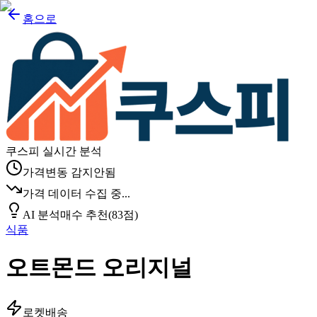
홈으로
쿠스피 실시간 분석
가격변동 감지안됨
가격 데이터 수집 중...
AI 분석
매수 추천
(
83
점)
식품
오트몬드 오리지널
로켓배송