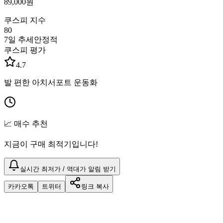
89,000
원
쿠스피 지수
80
7일 추세
안정적
쿠스피 평가
4.7
발 편한 아치서포트 운동화
📈 매수 추천
지금이 구매 최적기입니다!
실시간 최저가 / 역대가 알림 받기
카카오톡
트위터
링크 복사