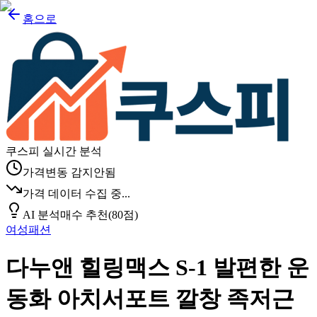
홈으로
쿠스피 실시간 분석
가격변동 감지안됨
가격 데이터 수집 중...
AI 분석
매수 추천
(
80
점)
여성패션
다누앤 힐링맥스 S-1 발편한 운
동화 아치서포트 깔창 족저근