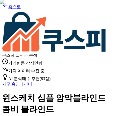
홈으로
쿠스피 실시간 분석
가격변동 감지안됨
가격 데이터 수집 중...
AI 분석
매수 추천
(
83
점)
가구/홈인테리어
윈스케치 심플 암막블라인드
콤비 블라인드