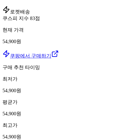
로켓배송
쿠스피 지수
83
점
현재 가격
54,900원
쿠팡에서 구매하기
구매 추천 타이밍
최저가
54,900
원
평균가
54,900
원
최고가
54,900
원