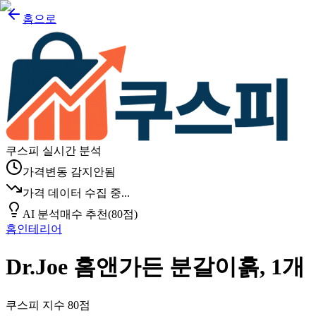
홈으로
쿠스피 실시간 분석
가격변동 감지안됨
가격 데이터 수집 중...
AI 분석
매수 추천
(
80
점)
홈인테리어
Dr.Joe 홈앤가든 분갈이흙, 1개
쿠스피 지수
80
점