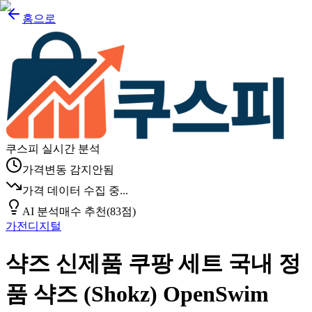
홈으로
쿠스피 실시간 분석
가격변동 감지안됨
가격 데이터 수집 중...
AI 분석
매수 추천
(
83
점)
가전디지털
샥즈 신제품 쿠팡 세트 국내 정
품 샥즈 (Shokz) OpenSwim