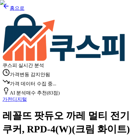
홈으로
쿠스피 실시간 분석
가격변동 감지안됨
가격 데이터 수집 중...
AI 분석
매수 추천
(
83
점)
가전디지털
레꼴뜨 팟듀오 까레 멀티 전기
쿠커, RPD-4(W)(크림 화이트)