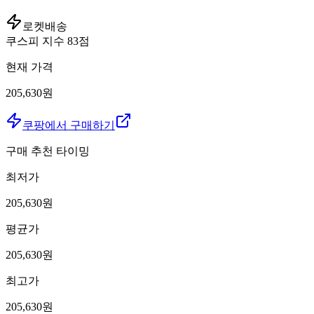
로켓배송
쿠스피 지수
83
점
현재 가격
205,630원
쿠팡에서 구매하기
구매 추천 타이밍
최저가
205,630
원
평균가
205,630
원
최고가
205,630
원