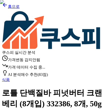
홈으로
쿠스피 실시간 분석
가격변동 감지안됨
가격 데이터 수집 중...
AI 분석
매수 추천
(
83
점)
식품
로틀 단백질바 피넛버터 크랜
베리 (8개입) 332386, 8개, 50g