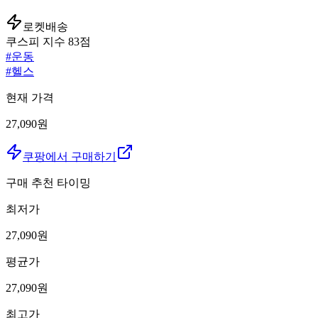
로켓배송
쿠스피 지수
83
점
#
운동
#
헬스
현재 가격
27,090원
쿠팡에서 구매하기
구매 추천 타이밍
최저가
27,090
원
평균가
27,090
원
최고가