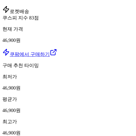
로켓배송
쿠스피 지수
83
점
현재 가격
46,900원
쿠팡에서 구매하기
구매 추천 타이밍
최저가
46,900
원
평균가
46,900
원
최고가
46,900
원