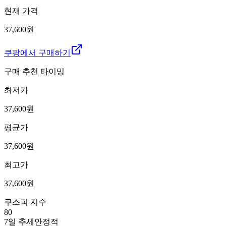
현재 가격
37,600원
쿠팡에서 구매하기
구매 추천 타이밍
최저가
37,600
원
평균가
37,600
원
최고가
37,600
원
쿠스피 지수
80
7일 추세
안정적