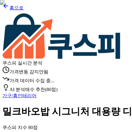
홈으로
쿠스피 실시간 분석
가격변동 감지안됨
가격 데이터 수집 중...
AI 분석
매수 추천
(
80
점)
가구/홈인테리어
밀크바오밥 시그니처 대용량 
쿠스피 지수
80
점