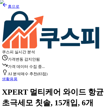
홈으로
쿠스피 실시간 분석
가격변동 감지안됨
가격 데이터 수집 중...
AI 분석
매수 추천
(
83
점)
생활용품
XPERT 멀티케어 와이드 항균
초극세모 칫솔, 15개입, 6개