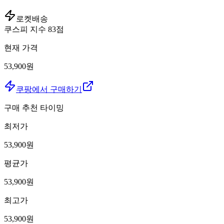
로켓배송
쿠스피 지수
83
점
현재 가격
53,900원
쿠팡에서 구매하기
구매 추천 타이밍
최저가
53,900
원
평균가
53,900
원
최고가
53,900
원