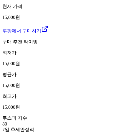
현재 가격
15,000원
쿠팡에서 구매하기
구매 추천 타이밍
최저가
15,000
원
평균가
15,000
원
최고가
15,000
원
쿠스피 지수
80
7일 추세
안정적