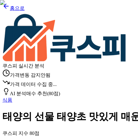
홈으로
쿠스피 실시간 분석
가격변동 감지안됨
가격 데이터 수집 중...
AI 분석
매수 추천
(
80
점)
식품
태양의 선물 태양초 맛있게 매
쿠스피 지수
80
점