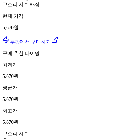
쿠스피 지수
83
점
현재 가격
5,670원
쿠팡에서 구매하기
구매 추천 타이밍
최저가
5,670
원
평균가
5,670
원
최고가
5,670
원
쿠스피 지수