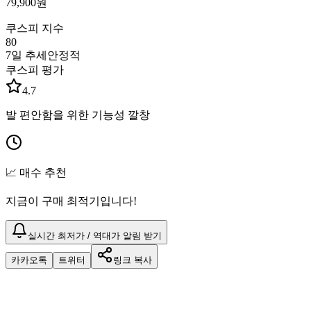
79,900
원
쿠스피 지수
80
7일 추세
안정적
쿠스피 평가
4.7
발 편안함을 위한 기능성 깔창
📈 매수 추천
지금이 구매 최적기입니다!
실시간 최저가 / 역대가 알림 받기
카카오톡
트위터
링크 복사