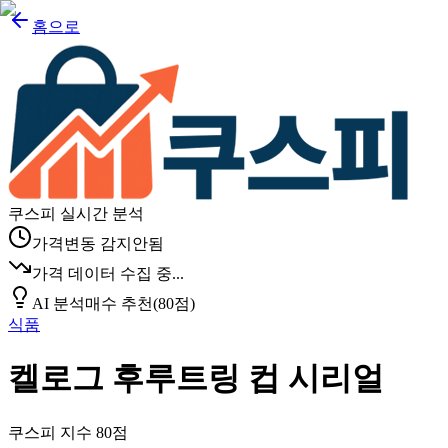
홈으로
쿠스피 실시간 분석
가격변동 감지안됨
가격 데이터 수집 중...
AI 분석
매수 추천
(
80
점)
식품
켈로그 후루트링 컵 시리얼
쿠스피 지수
80
점