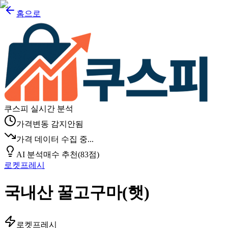
홈으로
쿠스피 실시간 분석
가격변동 감지안됨
가격 데이터 수집 중...
AI 분석
매수 추천
(
83
점)
로켓프레시
국내산 꿀고구마(햇)
로켓프레시