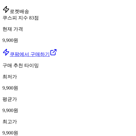
로켓배송
쿠스피 지수
83
점
현재 가격
9,900원
쿠팡에서 구매하기
구매 추천 타이밍
최저가
9,900
원
평균가
9,900
원
최고가
9,900
원