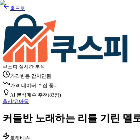
홈으로
쿠스피 실시간 분석
가격변동 감지안됨
가격 데이터 수집 중...
AI 분석
매수 추천
(
83
점)
출산/유아동
커들반 노래하는 리틀 기린 멜로
로켓배송