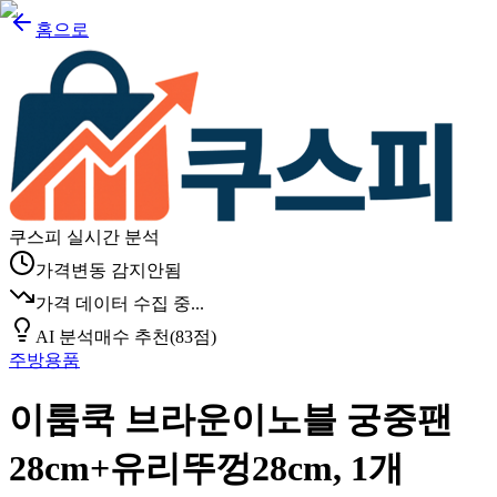
홈으로
쿠스피 실시간 분석
가격변동 감지안됨
가격 데이터 수집 중...
AI 분석
매수 추천
(
83
점)
주방용품
이룸쿡 브라운이노블 궁중팬
28cm+유리뚜껑28cm, 1개