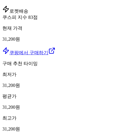
로켓배송
쿠스피 지수
83
점
현재 가격
31,200원
쿠팡에서 구매하기
구매 추천 타이밍
최저가
31,200
원
평균가
31,200
원
최고가
31,200
원