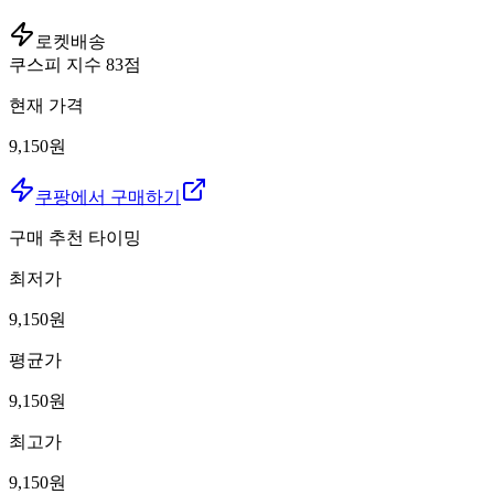
로켓배송
쿠스피 지수
83
점
현재 가격
9,150원
쿠팡에서 구매하기
구매 추천 타이밍
최저가
9,150
원
평균가
9,150
원
최고가
9,150
원