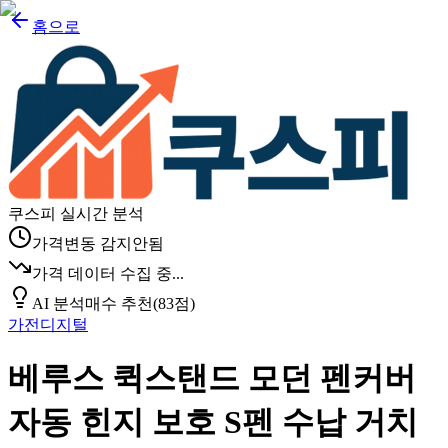
홈으로
쿠스피 실시간 분석
가격변동 감지안됨
가격 데이터 수집 중...
AI 분석
매수 추천
(
83
점)
가전디지털
베루스 퀵스탠드 모던 펜커버
자동 힌지 보호 S펜 수납 거치