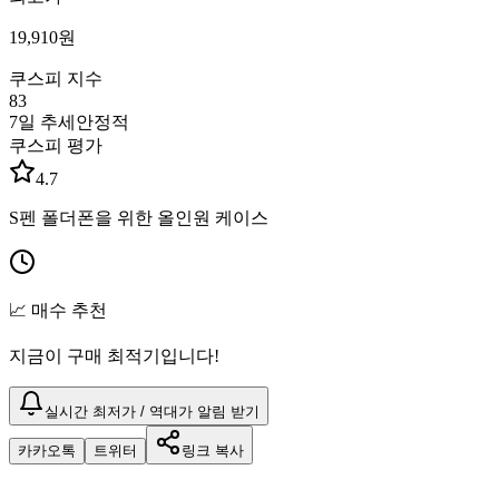
19,910
원
쿠스피 지수
83
7일 추세
안정적
쿠스피 평가
4.7
S펜 폴더폰을 위한 올인원 케이스
📈 매수 추천
지금이 구매 최적기입니다!
실시간 최저가 / 역대가 알림 받기
카카오톡
트위터
링크 복사