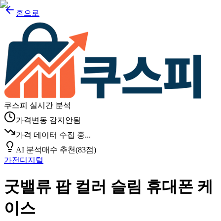
홈으로
쿠스피 실시간 분석
가격변동 감지안됨
가격 데이터 수집 중...
AI 분석
매수 추천
(
83
점)
가전디지털
굿밸류 팝 컬러 슬림 휴대폰 케
이스