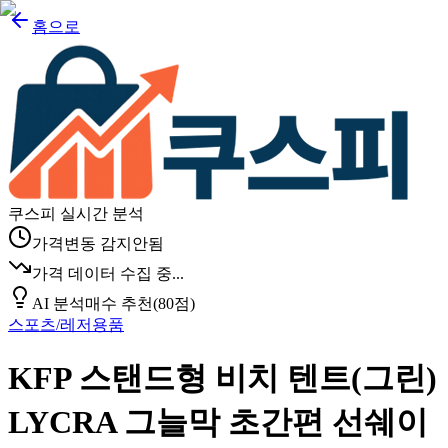
홈으로
쿠스피 실시간 분석
가격변동 감지안됨
가격 데이터 수집 중...
AI 분석
매수 추천
(
80
점)
스포츠/레저용품
KFP 스탠드형 비치 텐트(그린)
LYCRA 그늘막 초간편 선쉐이