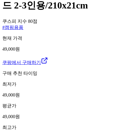
드 2-3인용/210x21cm
쿠스피 지수
80
점
#
캠핑용품
현재 가격
49,000원
쿠팡에서 구매하기
구매 추천 타이밍
최저가
49,000
원
평균가
49,000
원
최고가